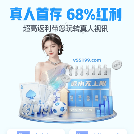
米兰milan
⚽️脚下
生风，心中有梦
—— 在运动中遇
见更好的自己！