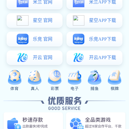
mi lan milan️ jiao xia sheng feng xin zhong you meng
zai yun dong zhong yu jian geng hao de zi ji
与我们交流
客户关怀服务
受到全球
300+
多家公司的信赖