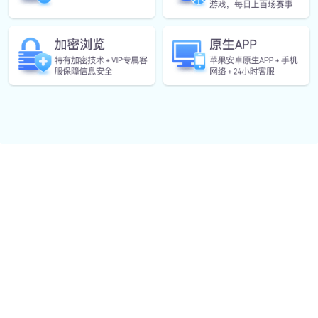
及如何实时追踪整个比赛过程。从比赛直播的互动性到赛事
的精彩瞬间，丁俊晖的每一场比赛都成为球迷津津乐道的话
题。让我们一起走进丁俊晖最新的斯诺克比赛，感受他如何
通过直播引爆全网的热议。
1、赛事直播的互动性与即时性
在丁俊晖的最新斯诺克比赛中，直播平台的互动性成为了球
迷们关注的焦点。如今，随着技术的进步，斯诺克赛事直播
不仅仅是单向的信息传递。球迷可以在比赛过程中实时评
论、分享自己的见解，甚至与其他观众互动。这种互动性的
增强使得每一场比赛都像是一场全球球迷的盛会。在每一局
的紧张气氛中，球迷们可以通过弹幕表达对选手的支持或是
对比赛的看法，这种互动体验让观众更加投入到比赛中。
除了传统的评论区，许多直播平台还设有实时投票和互动环
节，观众可以预测接下来的比分、判断比赛的走势，甚至参
与到比赛的某些决策中。这样一来，球迷不再是被动的观看