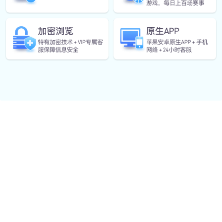
About Us
发现
米兰milan
公司成立于2005年，总部位于中国黑龙江省双城
市。作为国内领先的体育用品与装备生产企业，致力于
为广大体育爱好者、专业运动员以及各类体育团体提供
创新、高品质的产品和服务。公司自创立以来，始终坚
持“品质第一，创新驱动”的发展理念，凭借卓越的研发
能力和领先的制造技术，迅速在行业内树立了良好的品
牌形象。
的主营业务涵盖运动鞋类、运动服饰、健身器材及
运动配件等多个领域。公司拥有一支高素质的研发团
队，致力于将最新的运动科技与时尚元素相结合，推出
符合消费者需求的多功能产品。通过持续的产品创新与
严格的质量控制，的产品不断突破行业技术瓶颈，已在