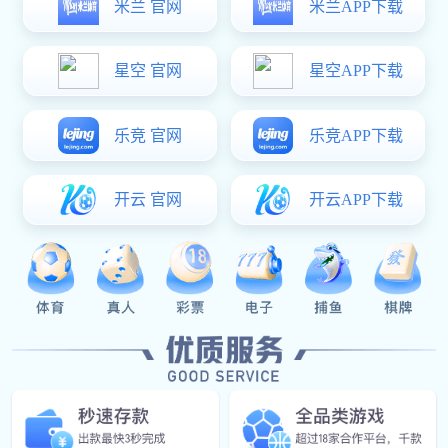
30
Years Of
Experience