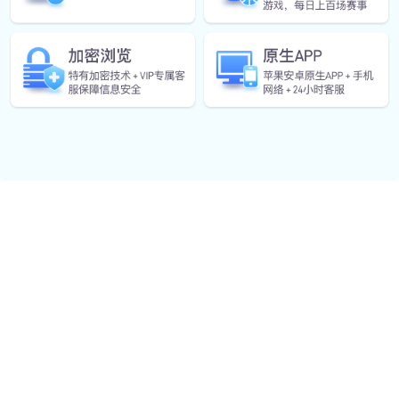
是大赛流程中主持人与评委和选手之间的互动，最后是主持
稿如何通过言辞传递音乐文化的深刻意义。通过这四个方面
的分析，我们可以深入了解该主持稿的精彩之处，并体会其
如何用语言为音乐的魅力和竞争的激情增色。
1、主持稿的整体结构与风格
《激情四溢 音乐绽放——2026年度器乐大赛主持稿》整体结
构紧凑，层次分明。开篇便通过简短而富有激情的语言迅速
吸引观众的注意，将整场比赛的氛围渲染得淋漓尽致。主持
人通过简要介绍大赛背景与参赛选手的基本情况，迅速将观
众的目光引导至比赛的高潮部分。这种结构安排让人一开始
就感受到比赛的紧张与激烈，为后续的音乐表现打下了坚实
的基础。
主持稿的风格可谓既正式又充满活力。为了配合器乐大赛的
氛围，主持人往往在语言上既要简洁明了，又要富有感染
力。在介绍参赛选手时，语言简练却不失尊重；在介绍评委
和大赛设置时，又通过强调公平和专业性来增添比赛的公信