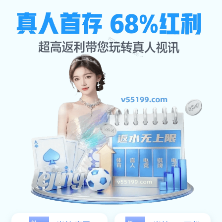
项目展示
公司首页
项目展示