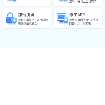
点，还能展望接下来的精彩赛程，预测各大队伍可能的表现
与走势。
1、WE无双赛的精彩时刻
WE无双赛作为顶级电子竞技赛事之一，其精彩的比赛时刻无
疑是球迷关注的焦点。从赛季初期到目前为止，赛场上每一
场对决都充满了紧张与刺激。无论是选手们的精彩操作，还
是关键时刻的战术调整，都让人热血沸腾。例如，在小组赛
的某场关键对决中，WE战队以一场惊险的翻盘战术击败了强
敌，极大提升了士气，也赢得了现场观众的阵阵掌声。
特别是在某场BO5决胜局中，WE的指挥官以精准的视野控制
和完美的团战配合，帮助队员们逆袭成功。这个瞬间不仅让
WE战队脱颖而出，也让无数粉丝为之疯狂。此外，WE战队
的几位新晋选手也在赛场上表现出色，他们的成长速度和应
变能力都为比赛增色不少，展现出了超强的潜力和未来可期
的状态。
此外，除了战术和操作的精彩表现，比赛中的情感波动也让